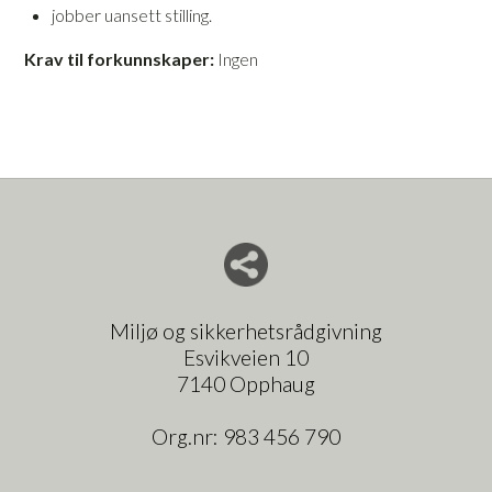
jobber uansett stilling.
Krav til forkunnskaper:
Ingen
Del nettside med andre
Miljø og sikkerhetsrådgivning
Esvikveien 10
7140 Opphaug
Org.nr:
983 456 790