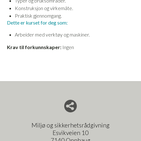
Typer og bruksområder.
Konstruksjon og virkemåte.
Praktisk gjennomgang.
Dette er kurset for deg som:
Arbeider med verktøy og maskiner.
Krav til forkunnskaper:
Ingen
Del nettside med andre
Miljø og sikkerhetsrådgivning
Esvikveien 10
7140 Opphaug