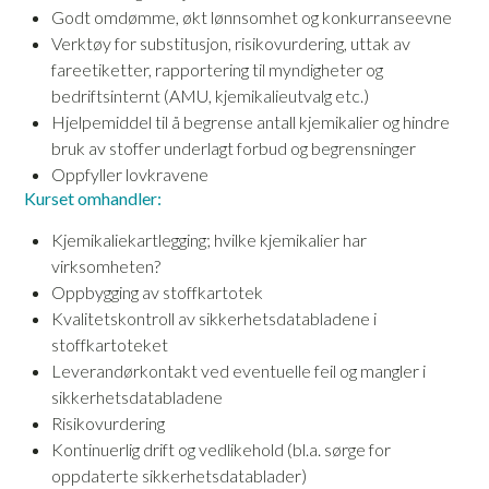
Godt omdømme, økt lønnsomhet og konkurranseevne
Verktøy for substitusjon, risikovurdering, uttak av
fareetiketter, rapportering til myndigheter og
bedriftsinternt (AMU, kjemikalieutvalg etc.)
Hjelpemiddel til å begrense antall kjemikalier og hindre
bruk av stoffer underlagt forbud og begrensninger
Oppfyller lovkravene
Kurset omhandler:
Kjemikaliekartlegging; hvilke kjemikalier har
virksomheten?
Oppbygging av stoffkartotek
Kvalitetskontroll av sikkerhetsdatabladene i
stoffkartoteket
Leverandørkontakt ved eventuelle feil og mangler i
sikkerhetsdatabladene
Risikovurdering
Kontinuerlig drift og vedlikehold (bl.a. sørge for
oppdaterte sikkerhetsdatablader)