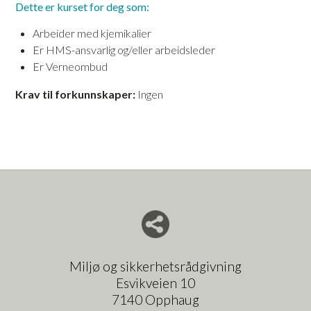
Dette er kurset for deg som:
Arbeider med kjemikalier
Er HMS-ansvarlig og/eller arbeidsleder
Er Verneombud
Krav til forkunnskaper:
Ingen
Del nettside med andre
Miljø og sikkerhetsrådgivning
Esvikveien 10
7140 Opphaug