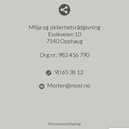
Del nettside med andre
Miljø og sikkerhetsrådgivning
Esvikveien 10
7140 Opphaug
Org.nr:
983 456 790
90 65 38 12
Morten@mosr.no
Personvernerklæring