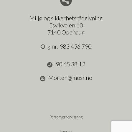
Del nettside med andre
Miljø og sikkerhetsrådgivning
Esvikveien 10
7140 Opphaug
Org.nr:
983 456 790
90 65 38 12
Morten@mosr.no
Personvernerklæring
Logg inn